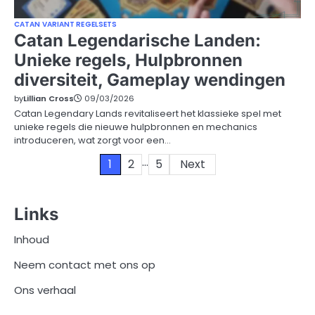
CATAN VARIANT REGELSETS
Catan Legendarische Landen:
Unieke regels, Hulpbronnen
diversiteit, Gameplay wendingen
by
Lillian Cross
09/03/2026
Catan Legendary Lands revitaliseert het klassieke spel met
unieke regels die nieuwe hulpbronnen en mechanics
introduceren, wat zorgt voor een…
…
Posts
1
2
5
Next
pagination
Links
Inhoud
Neem contact met ons op
Ons verhaal