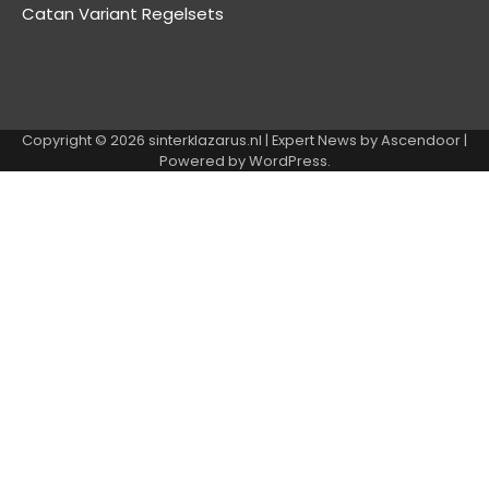
Catan Variant Regelsets
Copyright © 2026
sinterklazarus.nl
| Expert News by
Ascendoor
|
Powered by
WordPress
.