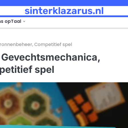
sinterklazarus.nl
ns op
Taal
ronnenbeheer, Competitief spel
: Gevechtsmechanica,
titief spel