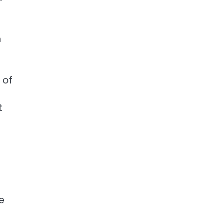
n
 of
t
e