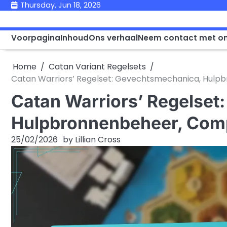
Skip
Thursday, Jun 18, 2026
to
content
Voorpagina
Inhoud
Ons verhaal
Neem contact met o
Home
Catan Variant Regelsets
Catan Warriors’ Regelset: Gevechtsmechanica, Hulpb
Catan Warriors’ Regelset
Hulpbronnenbeheer, Compe
25/02/2026
by
Lillian Cross