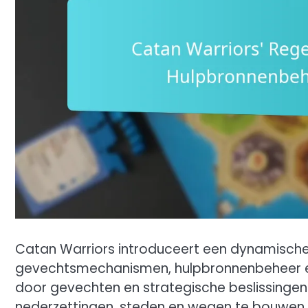
Catan Warriors introduceert een dynamische 
gevechtsmechanismen, hulpbronnenbeheer en
door gevechten en strategische beslissinge
nederzettingen, steden en wegen te bouwen.